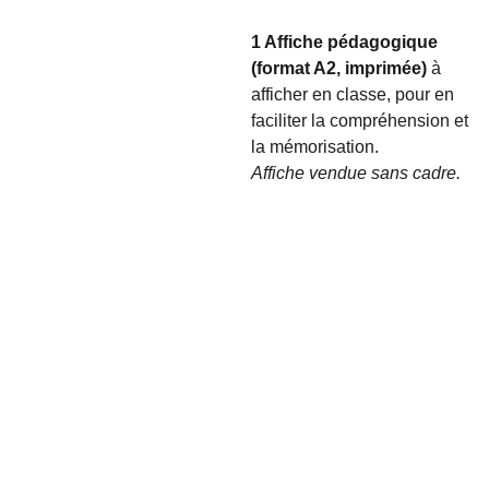
1 Affiche pédagogique
(format A2, imprimée)
à
afficher en classe, pour en
faciliter la compréhension et
la mémorisation.
Affiche vendue sans cadre.
A 
PRO
SUP
POS
POR